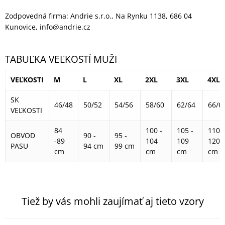
Zodpovedná firma: Andrie s.r.o., Na Rynku 1138, 686 04
Kunovice, info@andrie.cz
TABUĽKA VEĽKOSTÍ MUŽI
VEĽKOSTI
M
L
XL
2XL
3XL
4XL
SK
46/48
50/52
54/56
58/60
62/64
66/6
VEĽKOSTI
84
100 -
105 -
110 -
OBVOD
90 -
95 -
-89
104
109
120
PASU
94 cm
99 cm
cm
cm
cm
cm
Tiež by vás mohli zaujímať aj tieto vzory