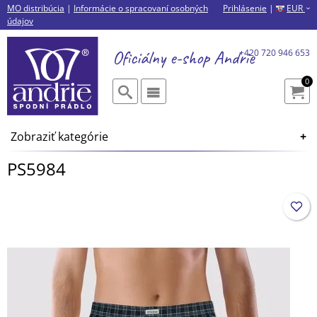
MO distribúcia
|
Informácie o spracovaní osobných
Prihlásenie
|
EUR
›
údajov
Oficiálny e-shop
Andrie
+420 720 946 653
0
Zobraziť kategórie
PS5984