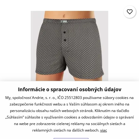
Informácie o spracovaní osobných údajov
PS5964
My, spoločnosť Andrie, s. r. o., IČO 25512803 používame súbory cookies na
zabezpečenie funkčnosti webu a s Vaším súhlasom aj okrem iného na
11,87 €
personalizáciu obsahu našich webových stránok. Kliknutím na tlačidlo
skladom
„Súhlasím“ súhlasíte s využívaním cookies a odovzdaním údajov o správaní
na webe pre zobrazenie cielenej reklamy na sociálnych sieťach a
reklamných sieťach na ďalších weboch.
viac