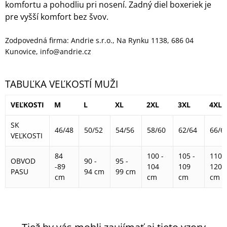
komfortu a pohodliu pri nosení. Zadný diel boxeriek je
pre vyšší komfort bez švov.
Zodpovedná firma: Andrie s.r.o., Na Rynku 1138, 686 04
Kunovice, info@andrie.cz
TABUĽKA VEĽKOSTÍ MUŽI
VEĽKOSTI
M
L
XL
2XL
3XL
4XL
SK
46/48
50/52
54/56
58/60
62/64
66/6
VEĽKOSTI
84
100 -
105 -
110 -
OBVOD
90 -
95 -
-89
104
109
120
PASU
94 cm
99 cm
cm
cm
cm
cm