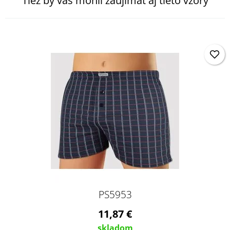
Tiež by vás mohli zaujímať aj tieto vzory
PS5953
11,87 €
skladom