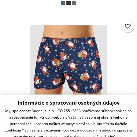
Informácie o spracovaní osobných údajov
PS5848
My, spoločnosť Andrie, s. r. o., IČO 25512803 používame súbory cookies na
zabezpečenie funkčnosti webu a s Vaším súhlasom aj okrem iného na
11,87 €
personalizáciu obsahu našich webových stránok. Kliknutím na tlačidlo
skladom
„Súhlasím“ súhlasíte s využívaním cookies a odovzdaním údajov o správaní
na webe pre zobrazenie cielenej reklamy na sociálnych sieťach a