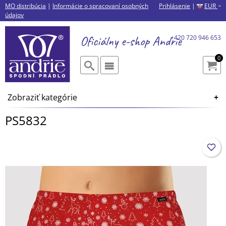
MO distribúcia
|
Informácie o spracovaní osobných
Prihlásenie
|
EUR
›
údajov
Oficiálny e-shop
Andrie
+420 720 946 653
0
Zobraziť kategórie
PS5832