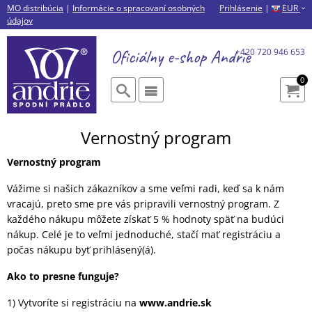
MO distribúcia
|
Informácie o spracovaní osobných
Prihlásenie
|
EUR
›
údajov
Oficiálny e-shop
Andrie
+420 720 946 653
0
Vernostný program
Vernostný program
Vážime si našich zákazníkov a sme veľmi radi, keď sa k nám
vracajú, preto sme pre vás pripravili vernostný program. Z
každého nákupu môžete získať 5 % hodnoty späť na budúci
nákup. Celé je to veľmi jednoduché, stačí mať registráciu a
počas nákupu byť prihlásený(á).
Ako to presne funguje?
1) Vytvoríte si registráciu na
www.andrie.sk