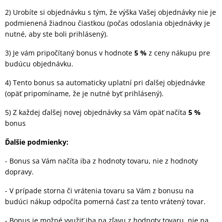
2) Urobíte si objednávku s tým, že výška Vašej objednávky nie je
podmienená žiadnou čiastkou (počas odoslania objednávky je
nutné, aby ste boli prihlásený).
3) Je vám pripočítaný bonus v hodnote
5 %
z ceny nákupu pre
budúcu objednávku.
4) Tento bonus sa automaticky uplatní pri ďalšej objednávke
(opäť pripomíname, že je nutné byť prihlásený).
5) Z každej ďalšej novej objednávky sa Vám opäť načíta
5 %
bonus
Ďalšie podmienky:
- Bonus sa Vám načíta iba z hodnoty tovaru, nie z hodnoty
dopravy.
- V prípade storna či vrátenia tovaru sa Vám z bonusu na
budúci nákup odpočíta pomerná časť za tento vrátený tovar.
- Bonus je možné využiť iba na zľavu z hodnoty tovaru, nie na