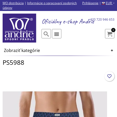
MO distribúcia
|
Informácie o spracovaní osobných
Prihlásenie
|
EUR
›
údajov
Oficiálny e-shop
Andrie
+420 720 946 653
0
Zobraziť kategórie
PS5988