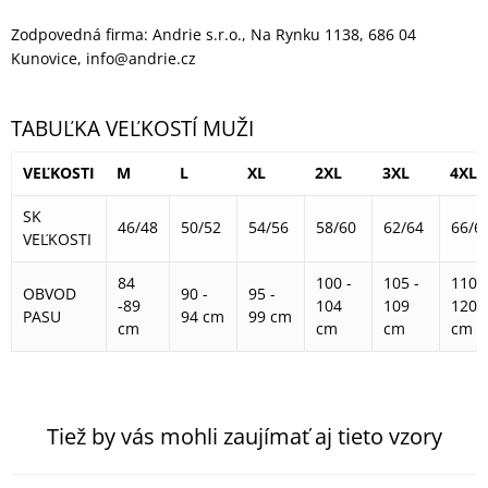
Zodpovedná firma: Andrie s.r.o., Na Rynku 1138, 686 04
Kunovice, info@andrie.cz
TABUĽKA VEĽKOSTÍ MUŽI
VEĽKOSTI
M
L
XL
2XL
3XL
4XL
SK
46/48
50/52
54/56
58/60
62/64
66/6
VEĽKOSTI
84
100 -
105 -
110 -
OBVOD
90 -
95 -
-89
104
109
120
PASU
94 cm
99 cm
cm
cm
cm
cm
Tiež by vás mohli zaujímať aj tieto vzory