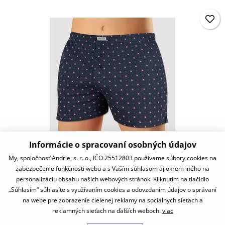
Informácie o spracovaní osobných údajov
PS5963
My, spoločnosť Andrie, s. r. o., IČO 25512803 používame súbory cookies na
zabezpečenie funkčnosti webu a s Vaším súhlasom aj okrem iného na
11,87 €
personalizáciu obsahu našich webových stránok. Kliknutím na tlačidlo
skladom
„Súhlasím“ súhlasíte s využívaním cookies a odovzdaním údajov o správaní
na webe pre zobrazenie cielenej reklamy na sociálnych sieťach a
reklamných sieťach na ďalších weboch.
viac