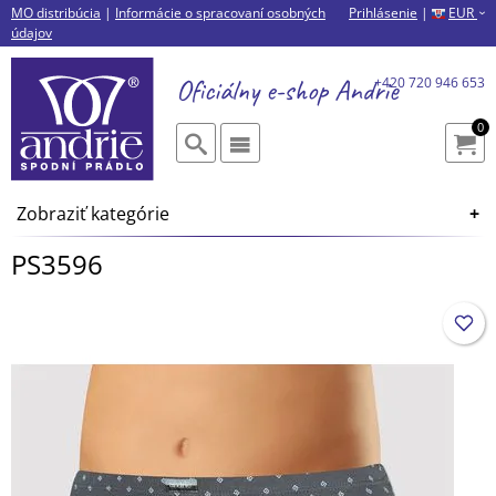
MO distribúcia
|
Informácie o spracovaní osobných
Prihlásenie
|
EUR
›
údajov
Oficiálny e-shop
Andrie
+420 720 946 653
0
Zobraziť kategórie
PS3596