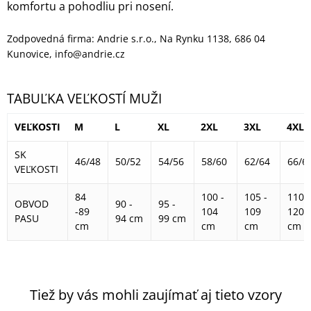
komfortu a pohodliu pri nosení.
Zodpovedná firma: Andrie s.r.o., Na Rynku 1138, 686 04
Kunovice, info@andrie.cz
TABUĽKA VEĽKOSTÍ MUŽI
VEĽKOSTI
M
L
XL
2XL
3XL
4XL
SK
46/48
50/52
54/56
58/60
62/64
66/6
VEĽKOSTI
84
100 -
105 -
110 -
OBVOD
90 -
95 -
-89
104
109
120
PASU
94 cm
99 cm
cm
cm
cm
cm
Tiež by vás mohli zaujímať aj tieto vzory