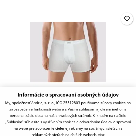
Informácie o spracovaní osobných údajov
PS4808
My, spoločnosť Andrie, s. r. o., IČO 25512803 používame súbory cookies na
zabezpečenie funkčnosti webu a s Vaším súhlasom aj okrem iného na
10,75 €
personalizáciu obsahu našich webových stránok. Kliknutím na tlačidlo
skladom
„Súhlasím“ súhlasíte s využívaním cookies a odovzdaním údajov o správaní
na webe pre zobrazenie cielenej reklamy na sociálnych sieťach a
reklamných sieťach na ďalších weboch.
viac