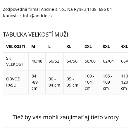
Zodpovedná firma: Andrie s.r.o., Na Rynku 1138, 686 04
Kunovice, info@andrie.cz
TABUĽKA VEĽKOSTÍ MUŽI
VEĽKOSTI
M
L
XL
2XL
3XL
4XL
SK
46/48
50/52
54/56
58/60
62/64
66/6
VEĽKOSTI
84
100 -
105 -
110 -
OBVOD
90 -
95 -
-89
104
109
120
PASU
94 cm
99 cm
cm
cm
cm
cm
Tiež by vás mohli zaujímať aj tieto vzory