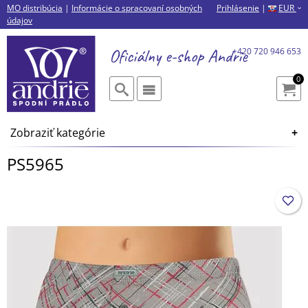
MO distribúcia
|
Informácie o spracovaní osobných
Prihlásenie
|
EUR
›
údajov
Oficiálny e-shop
Andrie
+420 720 946 653
0
Zobraziť kategórie
PS5965