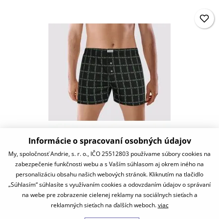
Informácie o spracovaní osobných údajov
PS5987
My, spoločnosť Andrie, s. r. o., IČO 25512803 používame súbory cookies na
zabezpečenie funkčnosti webu a s Vaším súhlasom aj okrem iného na
11,87 €
personalizáciu obsahu našich webových stránok. Kliknutím na tlačidlo
skladom
„Súhlasím“ súhlasíte s využívaním cookies a odovzdaním údajov o správaní
na webe pre zobrazenie cielenej reklamy na sociálnych sieťach a
reklamných sieťach na ďalších weboch.
viac