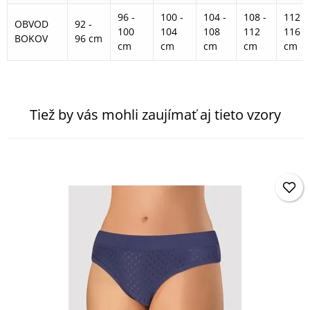
96 -
100 -
104 -
108 -
112 -
OBVOD
92 -
100
104
108
112
116
BOKOV
96 cm
cm
cm
cm
cm
cm
Tiež by vás mohli zaujímať aj tieto vzory