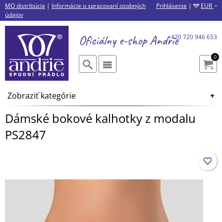
MO distribúcia
|
Informácie o spracovaní osobných
Prihlásenie
|
EUR
›
údajov
Oficiálny e-shop
Andrie
+420 720 946 653
0
Zobraziť kategórie
Dámské bokové kalhotky z modalu
PS2847