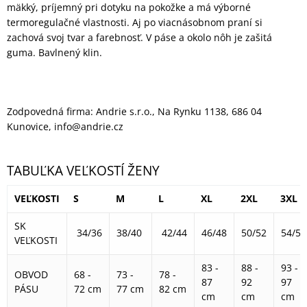
mäkký, príjemný pri dotyku na pokožke a má výborné
termoregulačné vlastnosti. Aj po viacnásobnom praní si
zachová svoj tvar a farebnosť. V páse a okolo nôh je zašitá
guma. Bavlnený klin.
Zodpovedná firma: Andrie s.r.o., Na Rynku 1138, 686 04
Kunovice, info@andrie.cz
TABUĽKA VEĽKOSTÍ ŽENY
VEĽKOSTI
S
M
L
XL
2XL
3XL
SK
34/36
38/40
42/44
46/48
50/52
54/56
VEĽKOSTI
83 -
88 -
93 -
OBVOD
68 -
73 -
78 -
87
92
97
PÁSU
72 cm
77 cm
82 cm
cm
cm
cm