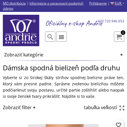
MO distribúcia
|
Informácie o spracovaní osobných
Prihlásenie
|
EUR
›
údajov
Oficiálny e-shop
Andrie
+420 720 946 653
0
Zobraziť kategórie
Dámska spodná bielizeň podľa druhu
Vyberte si zo širokej škály strihov spodnej bielizne práve ten,
ktorý vám presne padne. Správne zvolenou bielizňou môžete
podčiarknuť svoju postavu, určité partie zoštíhliť alebo naopak
si svoje ženské tvary prikrášliť. Nájdite si to vaše.
Zobraziť filter
tabuľka veľkostí