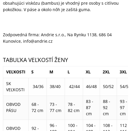
obsahujúci viskózu (bambus) je vhodný pre osoby s citlivou
pokožkou. V páse a okolo nôh je zašitá guma.
Zodpovedná firma: Andrie s.r.o., Na Rynku 1138, 686 04
Kunovice, info@andrie.cz
TABUĽKA VEĽKOSTÍ ŽENY
VEĽKOSTI
S
M
L
XL
2XL
3XL
SK
34/36
38/40
42/44
46/48
50/52
54/56
VEĽKOSTI
83 -
88 -
93 -
OBVOD
68 -
73 -
78 -
87
92
97
PÁSU
72 cm
77 cm
82 cm
cm
cm
cm
96 -
100 -
104 -
108 -
112 -
OBVOD
92 -