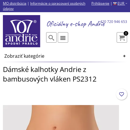
MO distribúcia
|
Informácie o spracovaní osobných
Prihlásenie
|
EUR
›
údajov
Oficiálny e-shop
Andrie
+420 720 946 653
0
Zobraziť kategórie
Dámské kalhotky Andrie z
bambusových vláken PS2312