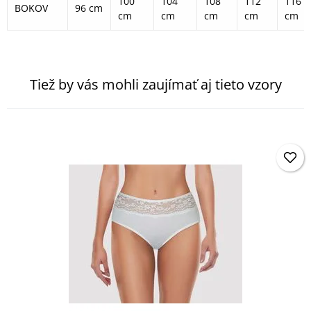
100
104
108
112
116
BOKOV
96 cm
cm
cm
cm
cm
cm
Tiež by vás mohli zaujímať aj tieto vzory