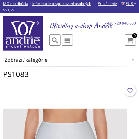
MO distribúcia
|
Informácie o spracovaní osobných
Prihlásenie
|
EUR
›
údajov
Oficiálny e-shop
Andrie
+420 720 946 653
0
Zobraziť kategórie
PS1083