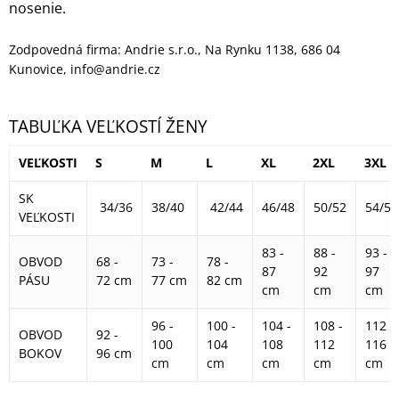
nosenie.
Zodpovedná firma: Andrie s.r.o., Na Rynku 1138, 686 04
Kunovice, info@andrie.cz
TABUĽKA VEĽKOSTÍ ŽENY
VEĽKOSTI
S
M
L
XL
2XL
3XL
SK
34/36
38/40
42/44
46/48
50/52
54/56
VEĽKOSTI
83 -
88 -
93 -
OBVOD
68 -
73 -
78 -
87
92
97
PÁSU
72 cm
77 cm
82 cm
cm
cm
cm
96 -
100 -
104 -
108 -
112 -
OBVOD
92 -
100
104
108
112
116
BOKOV
96 cm
cm
cm
cm
cm
cm