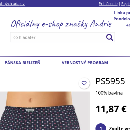
sobných údajov
Prihlásenie
|
Regis
Linka
pr
Pondelok
Oficiálny e-shop
značky
Andrie
+
PÁNSKA BIELIZEŇ
VERNOSTNÝ PROGRAM
PS5955
100% bavlna
11,87 €
1
Zvolte ve