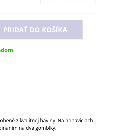
PRIDAŤ DO KOŠÍKA
adom
bené z kvalitnej bavlny. Na nohaviciach
opínaním na dva gombíky.