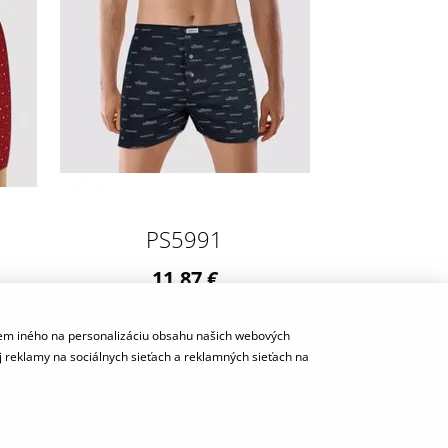
PS5991
11,87 €
skladom
rem iného na personalizáciu obsahu našich webových
j reklamy na sociálnych sieťach a reklamných sieťach na
y e-shop značky Andrie | Technicky zaisťuje
Simplia s.r.o.