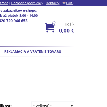
trácia
|
Obchodné podmienky
|
Kontakty
|
EUR
›
e zákazníkov e-shopu
:
 až piatok 8:00 - 14:00
420 720 946 653
Košík
0
0,00 €
REKLAMÁCIA A VRÁTENIE TOVARU
likost: