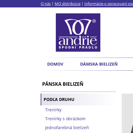
O nás
|
MO distribúcia
|
Informácie o spracovaní o
DOMOV
DÁMSKA BIELIZEŇ
PÁNSKA BIELIZEŇ
PODĽA DRUHU
Trenírky
Trenírky s obrázkom
Jednofarebná bielizeň