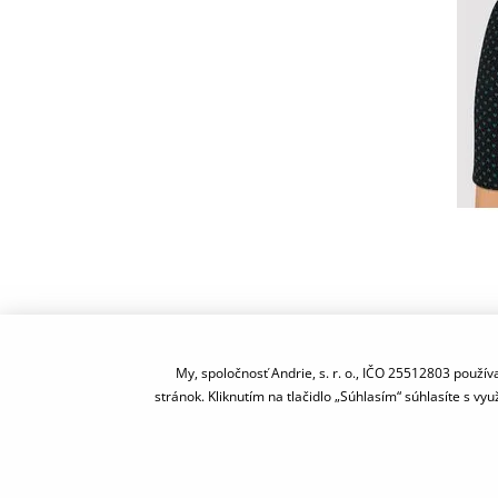
My, spoločnosť Andrie, s. r. o., IČO 25512803 pou
stránok. Kliknutím na tlačidlo „Súhlasím“ súhlasíte s 
O nás
|
Obchodné podmienky
|
Kontakty