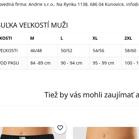
vedná firma: Andrie s.r.o., Na Rynku 1138, 686 04 Kunovice, info@
UĽKA VEĽKOSTÍ MUŽI
KOSTI
M
L
XL
2XL
VEĽKOSTI
46/48
50/52
54/56
58/60
OD PASU
84 -89 cm
90 - 94 cm
95 - 99 cm
100 - 
Tiež by vás mohli zaujímať a