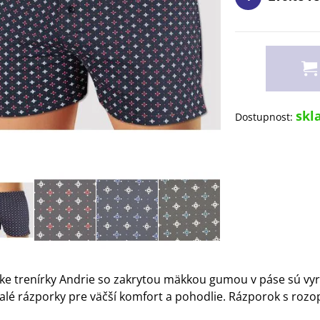
skl
Dostupnost:
ke trenírky Andrie so zakrytou mäkkou gumou v páse sú vyro
alé rázporky pre väčší komfort a pohodlie. Rázporok s roz