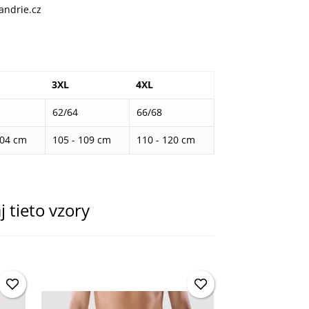
andrie.cz
3XL
4XL
62/64
66/68
104 cm
105 - 109 cm
110 - 120 cm
j tieto vzory