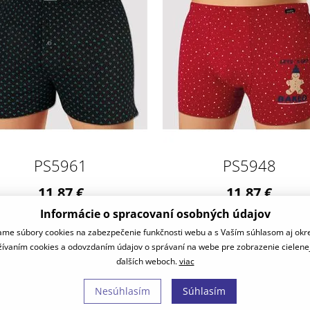
PS5961
PS5948
11,87 €
11,87 €
skladom
skladom
Informácie o spracovaní osobných údajov
žívame súbory cookies na zabezpečenie funkčnosti webu a s Vaším súhlasom aj ok
využívaním cookies a odovzdaním údajov o správaní na webe pre zobrazenie cielene
ďalších weboch.
viac
Nesúhlasím
Súhlasím
2026 - Oficiáln