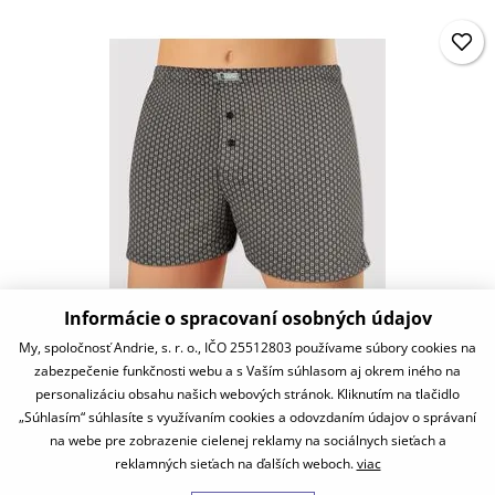
Informácie o spracovaní osobných údajov
PS5964
My, spoločnosť Andrie, s. r. o., IČO 25512803 používame súbory cookies na
zabezpečenie funkčnosti webu a s Vaším súhlasom aj okrem iného na
11,87 €
personalizáciu obsahu našich webových stránok. Kliknutím na tlačidlo
skladom
„Súhlasím“ súhlasíte s využívaním cookies a odovzdaním údajov o správaní
na webe pre zobrazenie cielenej reklamy na sociálnych sieťach a
reklamných sieťach na ďalších weboch.
viac