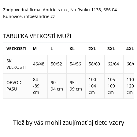
Zodpovedná firma: Andrie s.r.o., Na Rynku 1138, 686 04
Kunovice, info@andrie.cz
TABUĽKA VEĽKOSTÍ MUŽI
VEĽKOSTI
M
L
XL
2XL
3XL
4XL
SK
46/48
50/52
54/56
58/60
62/64
66/6
VEĽKOSTI
84
100 -
105 -
110 -
OBVOD
90 -
95 -
-89
104
109
120
PASU
94 cm
99 cm
cm
cm
cm
cm
Tiež by vás mohli zaujímať aj tieto vzory