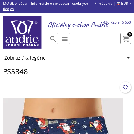
MO distribúcia
|
Informácie o spracovaní osobných
Prihlásenie
|
EUR
›
údajov
Oficiálny e-shop
Andrie
+420 720 946 653
0
Zobraziť kategórie
PS5848